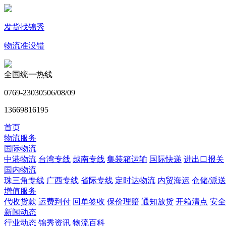
发货找锦秀
物流准没错
全国统一热线
0769-23030506/08/09
13669816195
首页
物流服务
国际物流
中港物流
台湾专线
越南专线
集装箱运输
国际快递
进出口报关
国内物流
珠三角专线
广西专线
省际专线
定时达物流
内贸海运
仓储/派送
增值服务
代收货款
运费到付
回单签收
保价理赔
通知放货
开箱清点
安全
新闻动态
行业动态
锦秀资讯
物流百科