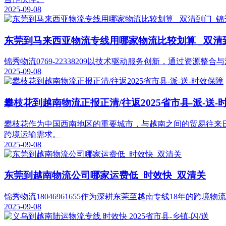
2025-09-08
东莞到马来西亚物流专线用哪家物流比较划算 _双清
锦秀物流0769-22338209以技术驱动服务创新，通过资
2025-09-08
攀枝花到越南物流正报正清/往返2025省市县-派-送-
攀枝花作为中国西南地区的重要城市，与越南之间的贸易往来
跨境运输需求。
2025-09-08
东莞到越南物流公司哪家运费低_时效快_双清关
锦秀物流18046961655作为深耕东莞至越南专线18年的
2025-09-08