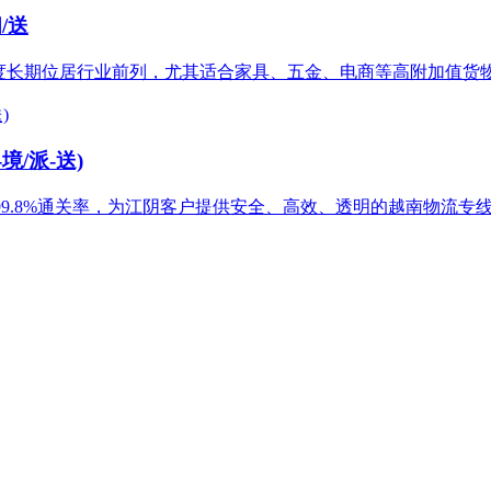
/送
度长期位居行业前列，尤其适合家具、五金、电商等高附加值货
境/派-送)
务案例及99.8%通关率，为江阴客户提供安全、高效、透明的越南物流专