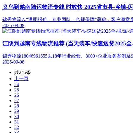
义乌到越南陆运物流专线 时效快 2025省市县-乡镇-闪
锦秀物流以“透明报价、专业团队、合规保障”著称，客户满意
2025-09-08
江阴到越南专线物流推荐 (当天装车/快速送货2025全-
锦秀物流18046961655以18年行业经验、8000+企业服
2025-09-08
共245条
上一页
24
25
26
27
28
29
30
31
32
33