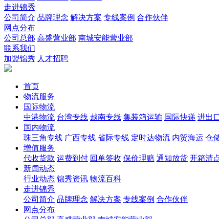
走进锦秀
公司简介
品牌理念
解决方案
专线案例
合作伙伴
网点分布
公司总部
高盛营业部
南城安能营业部
联系我们
加盟锦秀
人才招聘
首页
物流服务
国际物流
中港物流
台湾专线
越南专线
集装箱运输
国际快递
进出
国内物流
珠三角专线
广西专线
省际专线
定时达物流
内贸海运
仓储
增值服务
代收货款
运费到付
回单签收
保价理赔
通知放货
开箱清
新闻动态
行业动态
锦秀资讯
物流百科
走进锦秀
公司简介
品牌理念
解决方案
专线案例
合作伙伴
网点分布