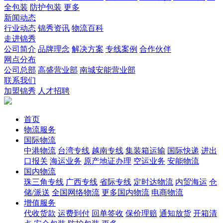
全包装
防护包装
更多
新闻动态
行业动态
锦秀资讯
物流百科
走进锦秀
公司简介
品牌理念
解决方案
专线案例
合作伙伴
网点分布
公司总部
高盛营业部
南城安能营业部
联系我们
加盟锦秀
人才招聘
首页
物流服务
国际物流
中港物流
台湾专线
越南专线
集装箱运输
国际快递
进出
口报关
海运业务
原产地证办理
空运业务
安能物流
国内物流
珠三角专线
广西专线
省际专线
定时达物流
内贸海运
仓
储/派送
全国网络物流
更多国内物流
电商物流
增值服务
代收货款
运费到付
回单签收
保价理赔
通知放货
开箱清