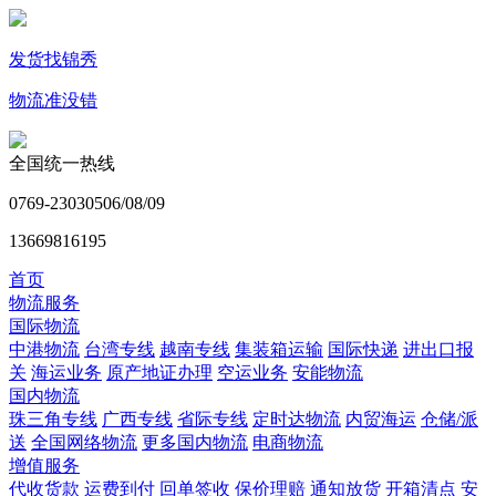
发货找锦秀
物流准没错
全国统一热线
0769-23030506/08/09
13669816195
首页
物流服务
国际物流
中港物流
台湾专线
越南专线
集装箱运输
国际快递
进出口报
关
海运业务
原产地证办理
空运业务
安能物流
国内物流
珠三角专线
广西专线
省际专线
定时达物流
内贸海运
仓储/派
送
全国网络物流
更多国内物流
电商物流
增值服务
代收货款
运费到付
回单签收
保价理赔
通知放货
开箱清点
安