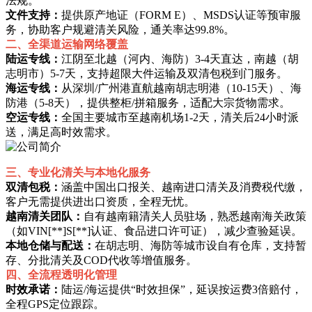
法规。
文件支持‌：
提供原产地证（FORM E）、MSDS认证等预审服
务，协助客户规避清关风险，通关率达99.8%。
二、‌全渠道运输网络覆盖‌
陆运专线‌：
江阴至北越（河内、海防）3-4天直达，南越（胡
志明市）5-7天，支持超限大件运输及双清包税到门服务。
海运专线‌：
从深圳/广州港直航越南胡志明港（10-15天）、海
防港（5-8天），提供整柜/拼箱服务，适配大宗货物需求。
空运专线‌：
全国主要城市至越南机场1-2天，清关后24小时派
送，满足高时效需求。
三、‌专业化清关与本地化服务‌
双清包税‌：
涵盖中国出口报关、越南进口清关及消费税代缴，
客户无需提供进出口资质，全程无忧。
越南清关团队‌：
自有越南籍清关人员驻场，熟悉越南海关政策
（如VIN[**]S[**]认证、食品进口许可证），减少查验延误。
本地仓储与配送‌：
在胡志明、海防等城市设自有仓库，支持暂
存、分批清关及COD代收等增值服务。
四、‌全流程透明化管理‌
时效承诺‌：
陆运/海运提供“时效担保”，延误按运费3倍赔付，
全程GPS定位跟踪。