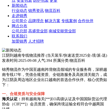
点
安全包装
防护包装
更多
新闻动态
行业动态
锦秀资讯
物流百科
走进锦秀
公司简介
品牌理念
解决方案
专线案例
合作伙伴
网点分布
公司总部
高盛营业部
南城安能营业部
联系我们
加盟锦秀
人才招聘
江阴到越南专线物流推荐 (当天装车/快速送货2025全-境/派-送)
发表时间:2025-09-08 人气:394 所属分类:物流百科
锦秀物流作为中国至越南跨境物流领域的专业服务商，深耕越
南专线17年，凭借合规资质、全链路服务及高效清关能力，成
为江阴及周边地区企业出口越南的首选合作伙伴。核心优势如
下：
一、‌合规资质与安全保障‌
海关认证‌：
持有越南海关[**]EO高级认证及中国国际货运代理
协会（CIF[**]）会员资质，确保跨境运输全程符合中越两国