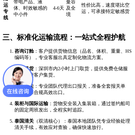
带电产品、液
曼谷
运
性价比高，速度堪比空
体、时效敏感的
4-6天
及全
专
运，可承接特定敏感货
中小件
境
线
三、标准化运输流程：一站式全程护航
咨询订舱
​：客户提供货物信息（品名、体积、重量、HS
编码等），专业客服出具定制化物流方案。
上门提货
​：深圳市内2小时上门取货，提供免费仓储服
务，方便客户集货。
出口报关
​：专业团队代理出口报关，准备全套报关单
证，确保合规高效出口。
装柜与国际运输
​：货物安全装入集装箱，通过签约船司
的固定周班发出，全程实时追踪。
泰国清关
​（双清核心）：泰国本地团队凭专业经验处理
清关手续，有效应对查验，确保快速放行。