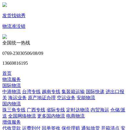
发货找锦秀
物流准没错
全国统一热线
0769-23030506/08/09
13669816195
首页
物流服务
国际物流
中港物流
台湾专线
越南专线
集装箱运输
国际快递
进出口报
关
海运业务
原产地证办理
空运业务
安能物流
国内物流
珠三角专线
广西专线
省际专线
定时达物流
内贸海运
仓储/派
送
全国网络物流
更多国内物流
电商物流
增值服务
代收货款
运费到付
回单签收
保价理赔
通知放货
开箱清点
安