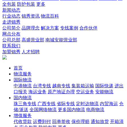
全包装
防护包装
更多
新闻动态
行业动态
锦秀资讯
物流百科
走进锦秀
公司简介
品牌理念
解决方案
专线案例
合作伙伴
网点分布
公司总部
高盛营业部
南城安能营业部
联系我们
加盟锦秀
人才招聘
首页
物流服务
国际物流
中港物流
台湾专线
越南专线
集装箱运输
国际快递
进出
口报关
海运业务
原产地证办理
空运业务
安能物流
国内物流
珠三角专线
广西专线
省际专线
定时达物流
内贸海运
仓
储/派送
全国网络物流
更多国内物流
电商物流
增值服务
代收货款
运费到付
回单签收
保价理赔
通知放货
开箱清