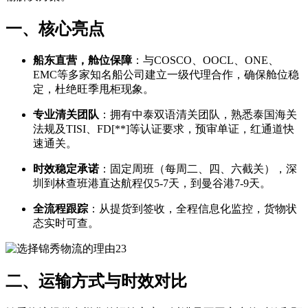
一、核心亮点
船东直营，舱位保障
​：与COSCO、OOCL、ONE、
EMC等多家知名船公司建立一级代理合作，确保舱位稳
定，杜绝旺季甩柜现象。
专业清关团队
​：拥有中泰双语清关团队，熟悉泰国海关
法规及TISI、FD[**]等认证要求，预审单证，红通道快
速通关。
时效稳定承诺
​：固定周班（每周二、四、六截关），深
圳到林查班港直达航程仅5-7天，到曼谷港7-9天。
全流程跟踪
​：从提货到签收，全程信息化监控，货物状
态实时可查。
二、运输方式与时效对比