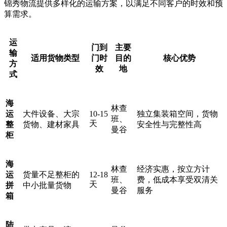
锦秀物流提供多样化的运输方案，以满足不同客户的时效和预
算需求。
运
门到
主要
输
适用货物类型
门时
目的
核心优势
方
效
地
式
海
林查
运
大件设备、大宗
10-15
独立集装箱空间，货物
班、
天
整
货物、建材家具
安全性与完整性高
曼谷
柜
海
林查
经济实惠，按立方计
运
货量不足整柜的
12-18
班、
费，低成本享受双清关
天
拼
中小批量货物
曼谷
服务
箱
陆