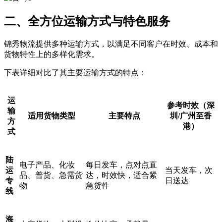
二、全方位运输方式与特色服务
锦秀物流提供多种运输方式，以满足不同客户在时效、成本和
货物特性上的多样化需求。
下表详细对比了其主要运输方式的特点：
运
参考时效（深
输
适用货物类型
主要特点
圳/广州至香
方
港）
式
陆
电子产品、化妆
每日发车，点对点直
运
当天发车，次
品、普货、急需货
达，时效快，适合紧
专
日送达
物
急货件
线
海