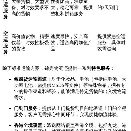
大宗货物、大型设
性价比高，承载量
运
备、对时效要求不
大，稳定可靠，提供
约3天到门
服
高的货物
整柜和拼箱服务
务
空
高价值货物、精密
速度最快，安全高
提供紧急空运
运
仪器、时效性极强
效，适合高附加值产
服务，具体时
服
的货物
品
效需咨询
务
除了标准运输方案，锦秀物流还提供一系列
特色服务
​：
敏感货运输渠道
​：对于化妆品、电池（包括纯电池、大
功率电池，需提供MSDS等文件）等特殊物品，拥有专
业的操作渠道和经验，能够满足特定货物的出入境物流
需求。
门到门服务
​：提供从上门提货到目的地派送上门的全程
服务，客户无需操心中间环节，实现便捷物流体验。
香港全境覆盖
​：派送网络覆盖香港全境，包括九龙、港