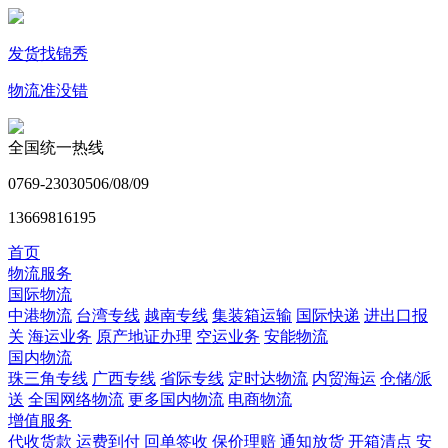
发货找锦秀
物流准没错
全国统一热线
0769-23030506/08/09
13669816195
首页
物流服务
国际物流
中港物流
台湾专线
越南专线
集装箱运输
国际快递
进出口报
关
海运业务
原产地证办理
空运业务
安能物流
国内物流
珠三角专线
广西专线
省际专线
定时达物流
内贸海运
仓储/派
送
全国网络物流
更多国内物流
电商物流
增值服务
代收货款
运费到付
回单签收
保价理赔
通知放货
开箱清点
安