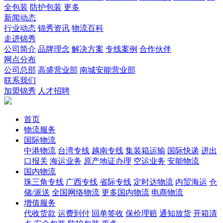
全包装
防护包装
更多
新闻动态
行业动态
锦秀资讯
物流百科
走进锦秀
公司简介
品牌理念
解决方案
专线案例
合作伙伴
网点分布
公司总部
高盛营业部
南城安能营业部
联系我们
加盟锦秀
人才招聘
首页
物流服务
国际物流
中港物流
台湾专线
越南专线
集装箱运输
国际快递
进出
口报关
海运业务
原产地证办理
空运业务
安能物流
国内物流
珠三角专线
广西专线
省际专线
定时达物流
内贸海运
仓
储/派送
全国网络物流
更多国内物流
电商物流
增值服务
代收货款
运费到付
回单签收
保价理赔
通知放货
开箱清