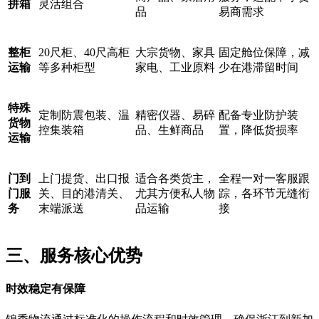
拼箱
灵活组合
品
易商需求
整柜
20尺柜、40尺高柜
大宗货物、家具
固定舱位保障，减
运输
等多种柜型
家电、工业原料
少在港滞留时间
特殊
定制防震包装、温
精密仪器、易碎
配备专业防护装
货物
控集装箱
品、生鲜商品
置，降低货损率
运输
门到
上门提货、出口报
适合各类货主，
全程一对一客服跟
门服
关、目的港清关、
尤其方便私人物
踪，各环节无缝衔
务
末端派送
品运输
接
三、服务核心优势
时效稳定有保障