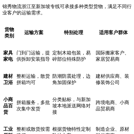
锦秀物流浙江至新加坡专线可承接多种类型货物，满足不同行
业客户的运输需求。
货物
运输方案
特别处理
适用客户群体
类别
家具
门到门运输，提
定制木箱包装，易
国际搬家客户、
家电
供拆卸安装指导
碎部位特殊防护
家居贸易商
建材
整柜运输，散货
防潮防震处理，边
建材供应商、装
卫浴
拼箱均可
角加固保护
修装饰公司
小商
分类贴标，与新加
拼箱服务，多批
跨境电商、小商
品百
坡本地派送网络对
次集中发货
品贸易商
货
接
工业
整柜或散货按需
根据货物特性定制
制造企业、原材