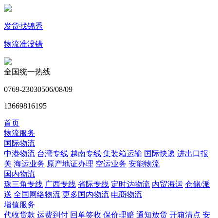
发货找锦秀
物流准没错
全国统一热线
0769-23030506/08/09
13669816195
首页
物流服务
国际物流
中港物流
台湾专线
越南专线
集装箱运输
国际快递
进出口报
关
海运业务
原产地证办理
空运业务
安能物流
国内物流
珠三角专线
广西专线
省际专线
定时达物流
内贸海运
仓储/派
送
全国网络物流
更多国内物流
电商物流
增值服务
代收货款
运费到付
回单签收
保价理赔
通知放货
开箱清点
安