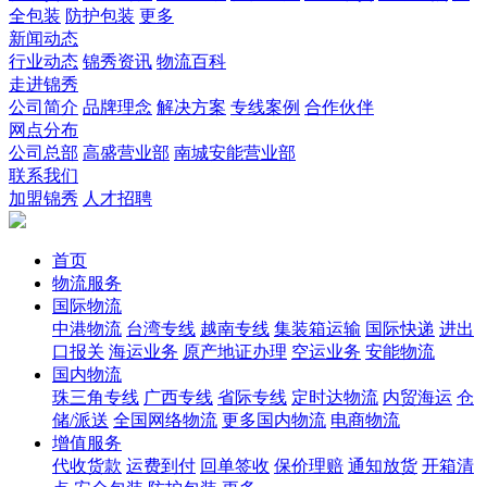
全包装
防护包装
更多
新闻动态
行业动态
锦秀资讯
物流百科
走进锦秀
公司简介
品牌理念
解决方案
专线案例
合作伙伴
网点分布
公司总部
高盛营业部
南城安能营业部
联系我们
加盟锦秀
人才招聘
首页
物流服务
国际物流
中港物流
台湾专线
越南专线
集装箱运输
国际快递
进出
口报关
海运业务
原产地证办理
空运业务
安能物流
国内物流
珠三角专线
广西专线
省际专线
定时达物流
内贸海运
仓
储/派送
全国网络物流
更多国内物流
电商物流
增值服务
代收货款
运费到付
回单签收
保价理赔
通知放货
开箱清