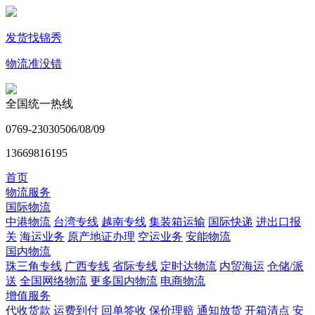
发货找锦秀
物流准没错
全国统一热线
0769-23030506/08/09
13669816195
首页
物流服务
国际物流
中港物流
台湾专线
越南专线
集装箱运输
国际快递
进出口报
关
海运业务
原产地证办理
空运业务
安能物流
国内物流
珠三角专线
广西专线
省际专线
定时达物流
内贸海运
仓储/派
送
全国网络物流
更多国内物流
电商物流
增值服务
代收货款
运费到付
回单签收
保价理赔
通知放货
开箱清点
安