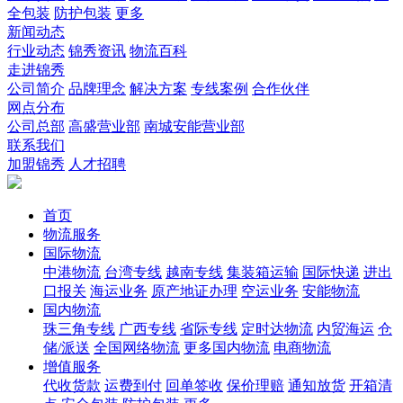
全包装
防护包装
更多
新闻动态
行业动态
锦秀资讯
物流百科
走进锦秀
公司简介
品牌理念
解决方案
专线案例
合作伙伴
网点分布
公司总部
高盛营业部
南城安能营业部
联系我们
加盟锦秀
人才招聘
首页
物流服务
国际物流
中港物流
台湾专线
越南专线
集装箱运输
国际快递
进出
口报关
海运业务
原产地证办理
空运业务
安能物流
国内物流
珠三角专线
广西专线
省际专线
定时达物流
内贸海运
仓
储/派送
全国网络物流
更多国内物流
电商物流
增值服务
代收货款
运费到付
回单签收
保价理赔
通知放货
开箱清