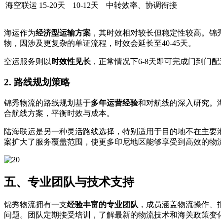
海空联运
15-20天
10-12天
中转效率、协调衔接
海运作为
经济型运输方案
，其时效相对较长但稳定性较高。锦秀
物，因涉及更复杂的单证流程，时效会延长至40-45天。
空运服务则以
时效性见长
，正常情况下6-8天即可完成门到门
2. 路线规划策略
锦秀物流的路线规划基于
多年运营经验
和对航线的深入研究。
合航线方案，平衡时效与成本。
陆海联运是另一种灵活路线选择，特别适用于目的地不在主要
案扩大了服务覆盖范围，使更多印尼地区能够享受到高效的物
五、专业团队与技术支持
锦秀物流拥有一支
经验丰富的专业团队
，成员涵盖物流操作、
问题。团队定期接受培训，了解最新的物流技术和海关政策变