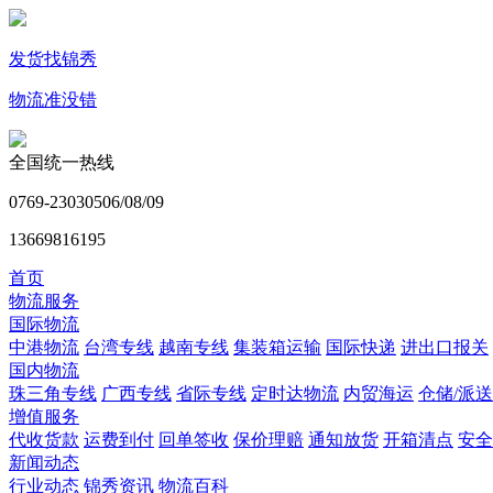
发货找锦秀
物流准没错
全国统一热线
0769-23030506/08/09
13669816195
首页
物流服务
国际物流
中港物流
台湾专线
越南专线
集装箱运输
国际快递
进出口报关
国内物流
珠三角专线
广西专线
省际专线
定时达物流
内贸海运
仓储/派送
增值服务
代收货款
运费到付
回单签收
保价理赔
通知放货
开箱清点
安全
新闻动态
行业动态
锦秀资讯
物流百科