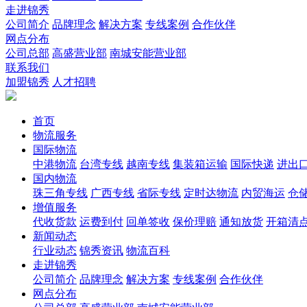
走进锦秀
公司简介
品牌理念
解决方案
专线案例
合作伙伴
网点分布
公司总部
高盛营业部
南城安能营业部
联系我们
加盟锦秀
人才招聘
首页
物流服务
国际物流
中港物流
台湾专线
越南专线
集装箱运输
国际快递
进出
国内物流
珠三角专线
广西专线
省际专线
定时达物流
内贸海运
仓储
增值服务
代收货款
运费到付
回单签收
保价理赔
通知放货
开箱清
新闻动态
行业动态
锦秀资讯
物流百科
走进锦秀
公司简介
品牌理念
解决方案
专线案例
合作伙伴
网点分布