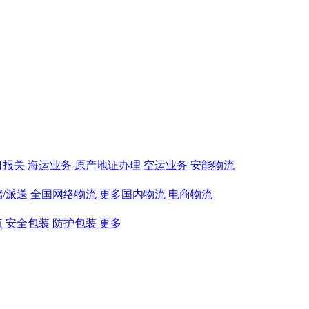
口报关
海运业务
原产地证办理
空运业务
安能物流
/派送
全国网络物流
更多国内物流
电商物流
点
安全包装
防护包装
更多