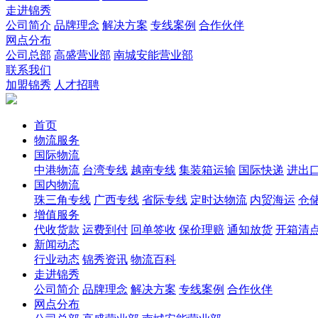
走进锦秀
公司简介
品牌理念
解决方案
专线案例
合作伙伴
网点分布
公司总部
高盛营业部
南城安能营业部
联系我们
加盟锦秀
人才招聘
首页
物流服务
国际物流
中港物流
台湾专线
越南专线
集装箱运输
国际快递
进出
国内物流
珠三角专线
广西专线
省际专线
定时达物流
内贸海运
仓储
增值服务
代收货款
运费到付
回单签收
保价理赔
通知放货
开箱清
新闻动态
行业动态
锦秀资讯
物流百科
走进锦秀
公司简介
品牌理念
解决方案
专线案例
合作伙伴
网点分布