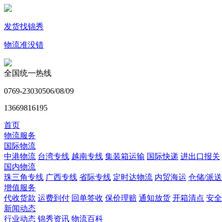
发货找锦秀
物流准没错
全国统一热线
0769-23030506/08/09
13669816195
首页
物流服务
国际物流
中港物流
台湾专线
越南专线
集装箱运输
国际快递
进出口报关
国内物流
珠三角专线
广西专线
省际专线
定时达物流
内贸海运
仓储/派送
增值服务
代收货款
运费到付
回单签收
保价理赔
通知放货
开箱清点
安全
新闻动态
行业动态
锦秀资讯
物流百科