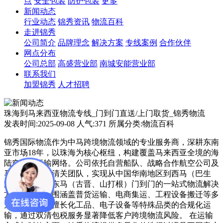
点
安全包装
防护包装
更多
新闻动态
行业动态
锦秀资讯
物流百科
走进锦秀
公司简介
品牌理念
解决方案
专线案例
合作伙伴
网点分布
公司总部
高盛营业部
南城安能营业部
联系我们
加盟锦秀
人才招聘
珠海到马来西亚物流专线_门到门直送/上门取货_锦秀物流
发表时间:2025-09-08 人气:371 所属分类:物流百科
锦秀国际物流作为中马跨境物流领域的专业服务商，深耕东南
亚市场18年，以珠海为核心枢纽，构建覆盖马来西亚全境的海
陆空立体运输网络。公司依托自营船队、战略合作航空公司及
马来西亚本土清关团队，实现从中国华南地区到西马（巴生
港、槟城）、东马（古晋、山打根）门到门的一站式物流解决
方案。业务范围涵盖普货运输、电商集运、工程设备搬迁等多
元场景，尤其擅长化工品、电子设备等特殊品类的合规化运
输，通过双清包税服务显著降低客户跨境物流风险。 在运输