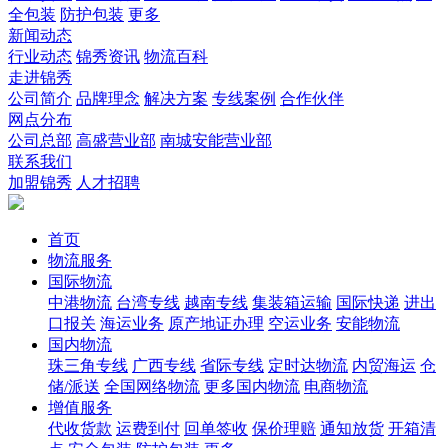
全包装
防护包装
更多
新闻动态
行业动态
锦秀资讯
物流百科
走进锦秀
公司简介
品牌理念
解决方案
专线案例
合作伙伴
网点分布
公司总部
高盛营业部
南城安能营业部
联系我们
加盟锦秀
人才招聘
首页
物流服务
国际物流
中港物流
台湾专线
越南专线
集装箱运输
国际快递
进出
口报关
海运业务
原产地证办理
空运业务
安能物流
国内物流
珠三角专线
广西专线
省际专线
定时达物流
内贸海运
仓
储/派送
全国网络物流
更多国内物流
电商物流
增值服务
代收货款
运费到付
回单签收
保价理赔
通知放货
开箱清