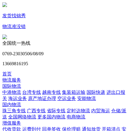
发货找锦秀
物流准没错
全国统一热线
0769-23030506/08/09
13669816195
首页
物流服务
国际物流
中港物流
台湾专线
越南专线
集装箱运输
国际快递
进出口报
关
海运业务
原产地证办理
空运业务
安能物流
国内物流
珠三角专线
广西专线
省际专线
定时达物流
内贸海运
仓储/派
送
全国网络物流
更多国内物流
电商物流
增值服务
代收货款
运费到付
回单签收
保价理赔
通知放货
开箱清点
安