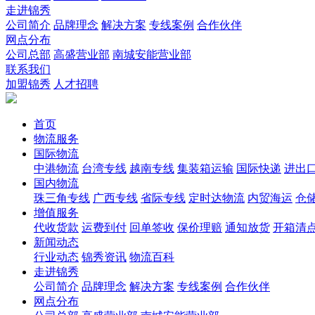
走进锦秀
公司简介
品牌理念
解决方案
专线案例
合作伙伴
网点分布
公司总部
高盛营业部
南城安能营业部
联系我们
加盟锦秀
人才招聘
首页
物流服务
国际物流
中港物流
台湾专线
越南专线
集装箱运输
国际快递
进出
国内物流
珠三角专线
广西专线
省际专线
定时达物流
内贸海运
仓储
增值服务
代收货款
运费到付
回单签收
保价理赔
通知放货
开箱清
新闻动态
行业动态
锦秀资讯
物流百科
走进锦秀
公司简介
品牌理念
解决方案
专线案例
合作伙伴
网点分布