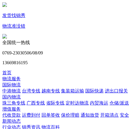
发货找锦秀
物流准没错
全国统一热线
0769-23030506/08/09
13669816195
首页
物流服务
国际物流
中港物流
台湾专线
越南专线
集装箱运输
国际快递
进出口报关
国内物流
珠三角专线
广西专线
省际专线
定时达物流
内贸海运
仓储/派送
增值服务
代收货款
运费到付
回单签收
保价理赔
通知放货
开箱清点
安全
新闻动态
行业动态
锦秀资讯
物流百科